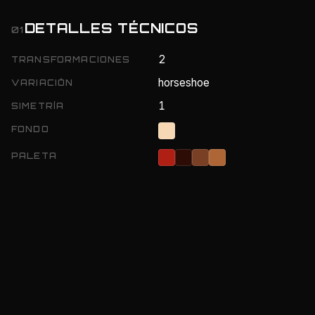
DETALLES TÉCNICOS
01
2
TRANSFORMACIONES
horseshoe
VARIACIÓN
1
SIMETRÍA
FONDO
PALETA