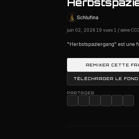
Herbstspazi
Schlufina
juin 02, 2026
·
19 vues
·
1 j'aime
·
CC0
"Herbstspaziergang" est une f
REMIXER CETTE F
TÉLÉCHARGER LE FOND
PARTAGER