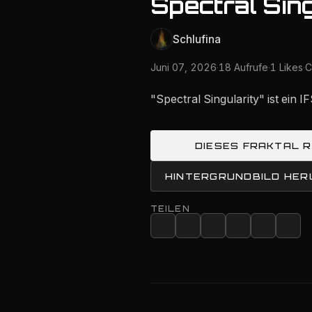
Spectral Sing
Schlufina
Juni 07, 2026
·
18 Aufrufe
·
1 Likes
·
C
"Spectral Singularity" ist ein
DIESES FRAKTAL 
HINTERGRUNDBILD HE
TEILEN