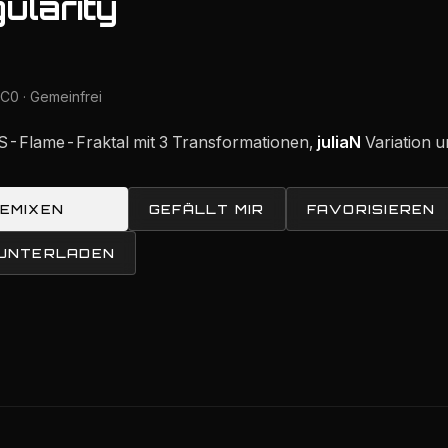
ularity
C0 · Gemeinfrei
 IFS-Flame-Fraktal mit 3 Transformationen,
juliaN
Variation 
REMIXEN
GEFÄLLT MIR
FAVORISIEREN
RUNTERLADEN