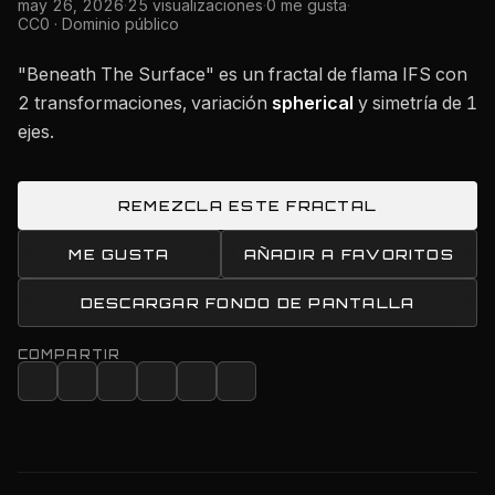
may 26, 2026
·
25 visualizaciones
·
0 me gusta
·
CC0 · Dominio público
"Beneath The Surface" es un fractal de flama IFS con
2 transformaciones, variación
spherical
y simetría de 1
ejes.
REMEZCLA ESTE FRACTAL
ME GUSTA
AÑADIR A FAVORITOS
DESCARGAR FONDO DE PANTALLA
COMPARTIR