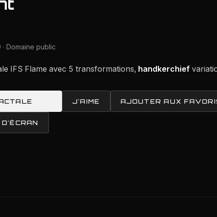
nt
 · Domaine public
le IFS Flame avec 5 transformations,
handkerchief
variati
RACTALE
J'AIME
AJOUTER AUX FAVORI
 D'ÉCRAN