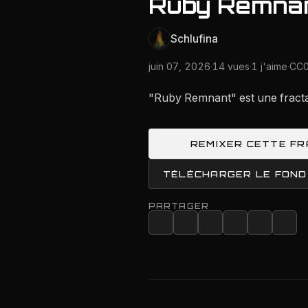
Ruby Remna
Schlufina
juin 07, 2026
·
14 vues
·
1 j'aime
·
CC0
"Ruby Remnant" est une fracta
REMIXER CETTE F
TÉLÉCHARGER LE FOND
PARTAGER