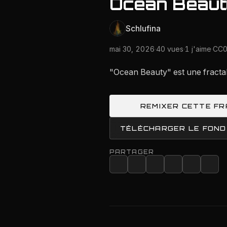
Ocean Beaut
Schlufina
mai 30, 2026
·
40 vues
·
1 j'aime
·
CC0
"Ocean Beauty" est une fracta
REMIXER CETTE F
TÉLÉCHARGER LE FOND
PARTAGER