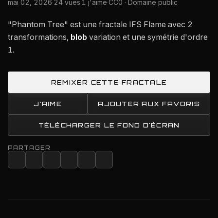
mai 02, 2026
·
24 vues
·
1 j'aime
·
CC0 · Domaine public
"Phantom Tree" est une fractale IFS Flame avec 2
transformations,
blob
variation et une symétrie d'ordre
1.
REMIXER CETTE FRACTALE
J'AIME
AJOUTER AUX FAVORIS
TÉLÉCHARGER LE FOND D'ÉCRAN
PARTAGER