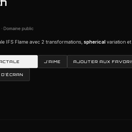
th
 · Domaine public
ale IFS Flame avec 2 transformations,
spherical
variation et
RACTALE
J'AIME
AJOUTER AUX FAVORI
 D'ÉCRAN