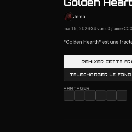
Golden Hear
Jema
mai 19, 2026
·
34 vues
·
0 j'aime
·
CC0
"Golden Hearth" est une fract
REMIXER CETTE F
TÉLÉCHARGER LE FOND
PARTAGER