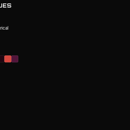
UES
rical