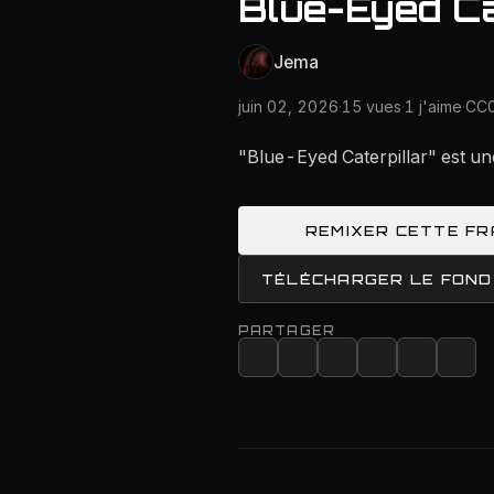
Blue-Eyed Ca
Jema
juin 02, 2026
·
15 vues
·
1 j'aime
·
CC0
"Blue-Eyed Caterpillar" est un
REMIXER CETTE F
TÉLÉCHARGER LE FOND
PARTAGER