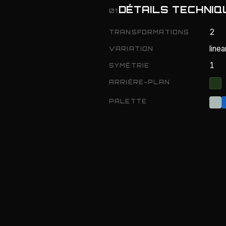
DÉTAILS TECHNIQ
01
2
TRANSFORMATIONS
linea
VARIATION
1
SYMÉTRIE
ARRIÈRE-PLAN
PALETTE